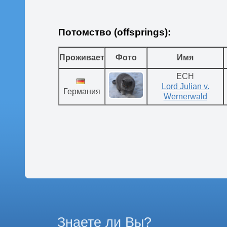
Потомство (offsprings):
Проживает
Фото
Имя
ECH
Lord Julian v.
Германия
Wernerwald
Знаете ли Вы?