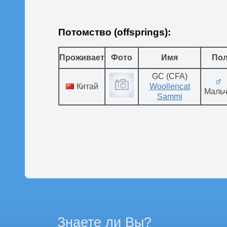
Потомство (offsprings):
Проживает
Фото
Имя
По
GC (CFA)
Китай
Woollencat
Мальч
Sammi
Знаете ли Вы?