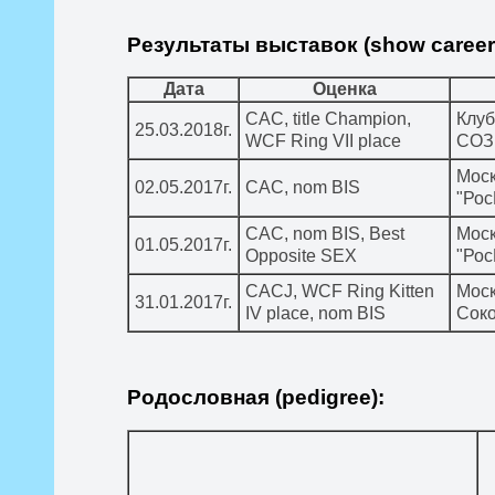
Результаты выставок (show career
Дата
Оценка
CAC, title Champion,
Клуб
25.03.2018г.
WCF Ring VII place
СОЗ
Моск
02.05.2017г.
CAC, nom BIS
"Ро
CAC, nom BIS, Best
Моск
01.05.2017г.
Opposite SEX
"Ро
CACJ, WCF Ring Kitten
Моск
31.01.2017г.
IV place, nom BIS
Соко
Родословная (pedigree):