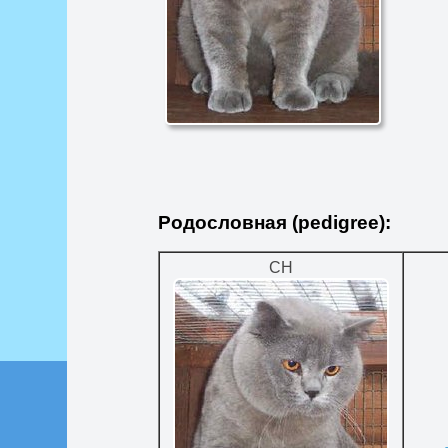
Родословная (pedigree):
CH