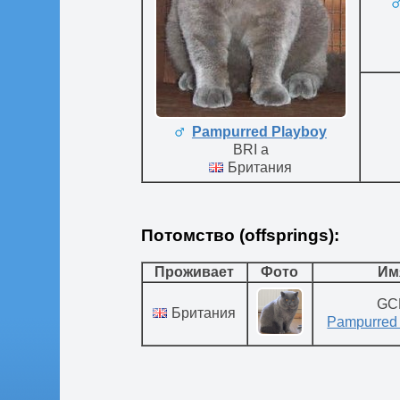
Pampurred Playboy
BRI a
Британия
Потомство (offsprings):
Проживает
Фото
Им
GC
Британия
Pampurred 