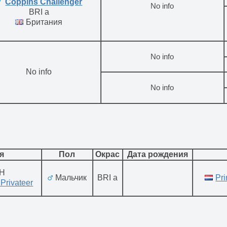
Coppins Challenger
No info
BRI a
Британия
No info
No info
No info
я
Пол
Окрас
Дата рождения
H
Мальчик
BRI a
Pr
Privateer