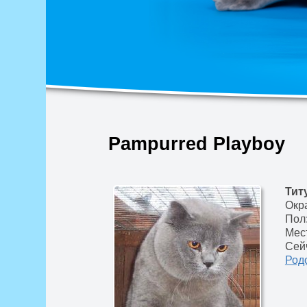
Pampurred Playboy
Тит
Окра
Пол
Мес
Сей
Род