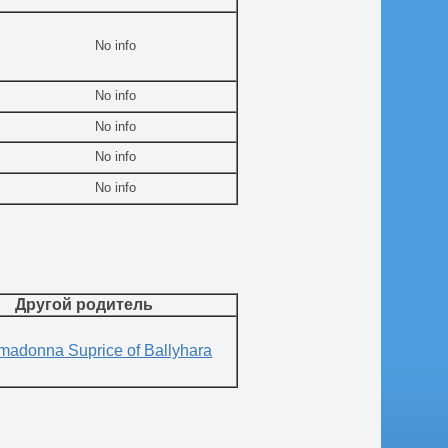
No info
No info
No info
No info
No info
Другой родитель
imadonna Suprice of Ballyhara