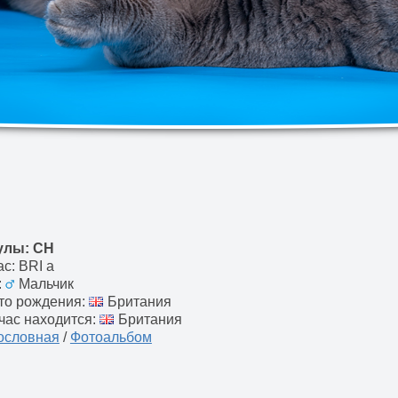
улы: CH
с: BRI a
:
Мальчик
то рождения:
Британия
час находится:
Британия
ословная
Фотоальбом