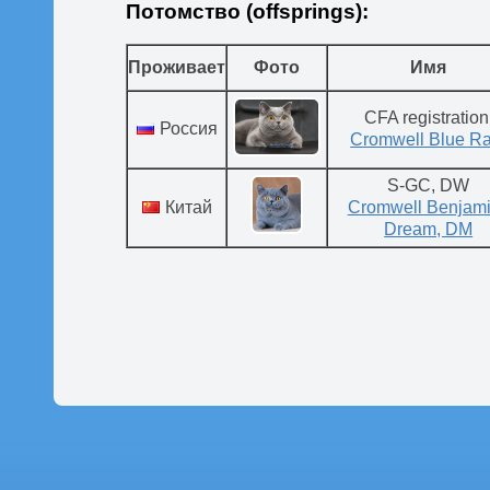
Потомство (offsprings):
Проживает
Фото
Имя
CFA registration
Россия
Cromwell Blue Ra
S-GC, DW
Китай
Cromwell Benjam
Dream, DM