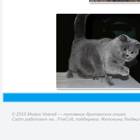
© 2010 Modus Vivendi — питомник британских кошек.
Сайт работает на ::FireColt, поддержка: Желонина Людми