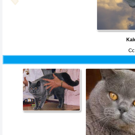
Kal
Cс