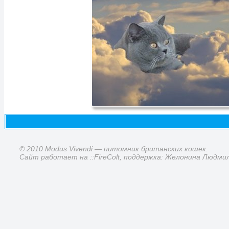
© 2010 Modus Vivendi — питомник британских кошек.
Сайт работает на ::FireColt, поддержка: Желонина Людми